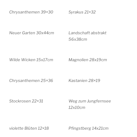
Chrysanthemen 39×30
Syrakus 21×32
Neuer Garten 30x44cm
Landschaft abstrakt
56x38cm
Wilde Wicken 15x17cm
Magnolien 28x19cm
Chrysanthemen 25×36
Kastanien 28×19
Stockrosen 22×31
Weg zum Jungfernsee
12x10cm
violette Blüten 12×18
Pfingstberg 14x21cm