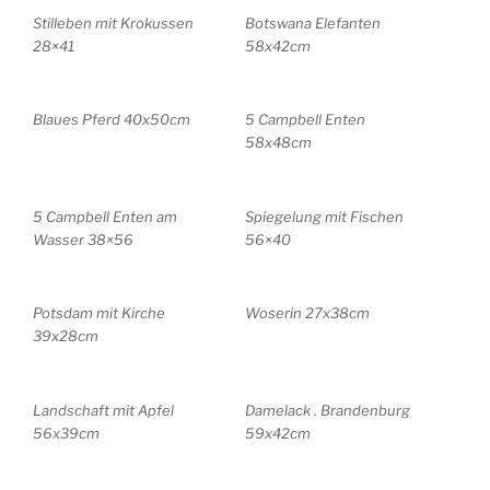
Stilleben mit Krokussen
Botswana Elefanten
28×41
58x42cm
Blaues Pferd 40x50cm
5 Campbell Enten
58x48cm
5 Campbell Enten am
Spiegelung mit Fischen
Wasser 38×56
56×40
Potsdam mit Kirche
Woserin 27x38cm
39x28cm
Landschaft mit Apfel
Damelack . Brandenburg
56x39cm
59x42cm