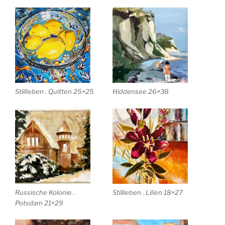
Stillleben . Quitten 25×25
Hiddensee 26×38
Russische Kolonie .
Stillleben . Lilien 18×27
Potsdam 21×29