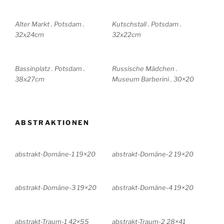
Alter Markt . Potsdam .
Kutschstall . Potsdam .
32x24cm
32x22cm
Bassinplatz . Potsdam .
Russische Mädchen .
38x27cm
Museum Barberini . 30×20
ABSTRAKTIONEN
abstrakt-Domäne-1 19×20
abstrakt-Domäne-2 19×20
abstrakt-Domäne-3 19×20
abstrakt-Domäne-4 19×20
abstrakt-Traum-1 42×55
abstrakt-Traum-2 28×41