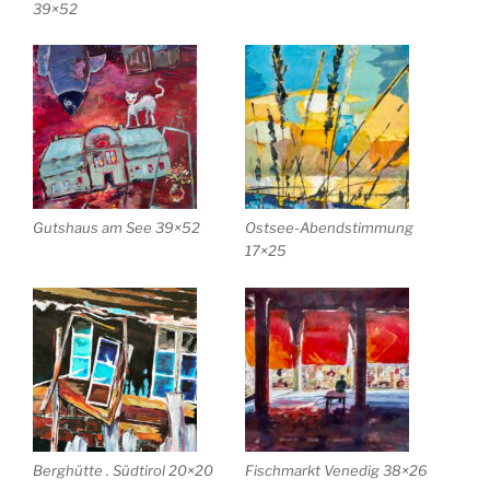
39×52
Gutshaus am See 39×52
Ostsee-Abendstimmung
17×25
Berghütte . Südtirol 20×20
Fischmarkt Venedig 38×26