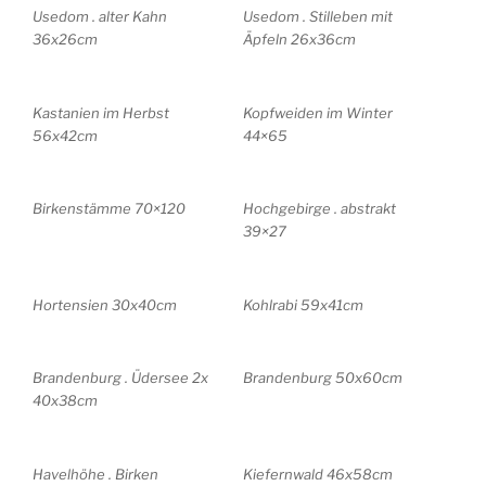
Usedom . alter Kahn
Usedom . Stilleben mit
36x26cm
Äpfeln 26x36cm
Kastanien im Herbst
Kopfweiden im Winter
56x42cm
44×65
Birkenstämme 70×120
Hochgebirge . abstrakt
39×27
Hortensien 30x40cm
Kohlrabi 59x41cm
Brandenburg . Üdersee 2x
Brandenburg 50x60cm
40x38cm
Havelhöhe . Birken
Kiefernwald 46x58cm