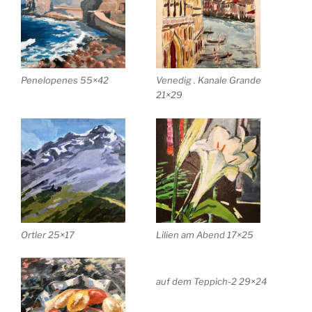
Penelopenes 55×42
Venedig . Kanale Grande
21×29
Ortler 25×17
Lilien am Abend 17×25
auf dem Teppich-2 29×24