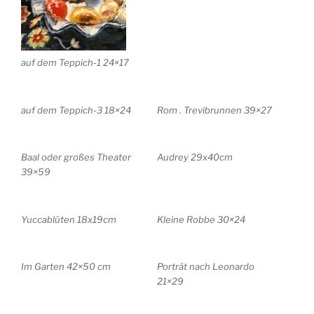
auf dem Teppich-1 24×17
auf dem Teppich-3 18×24
Rom . Trevibrunnen 39×27
Baal oder großes Theater
Audrey 29x40cm
39×59
Yuccablüten 18x19cm
Kleine Robbe 30×24
Im Garten 42×50 cm
Porträt nach Leonardo
21×29