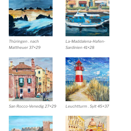
Thüringen . nach
La-Maddalena-Hafen-
Mattheuer 37×29
Sardinien 41×28
San Rocco-Venedig 27×29
Leuchtturm . Sylt 45×37