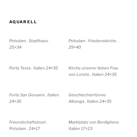
AQUARELL
Potsdam . Stadthaus .
Potsdam . Friedenskirche .
25×34
29×40
Porta Testa . Italien 24×35
Kirche unserer lieben Frau
von Loreto . Italien 24×35
Forte San Giovanni . Italien
Geschlechtertürme
24×35
Albenga . Italien 24×35
Freundschaftsinsel .
Marktplatz von Bordighera .
Potsdam . 24×17
Italien 17×23