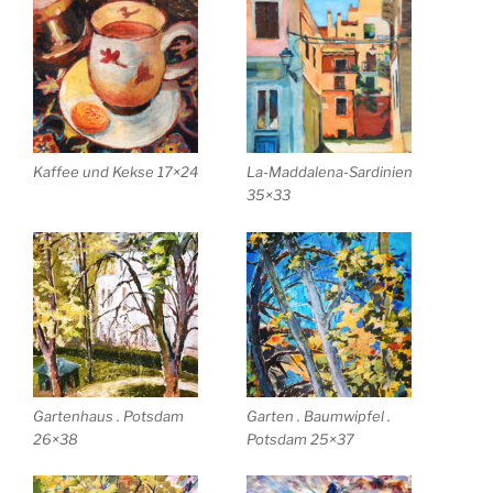
Kaffee und Kekse 17×24
La-Maddalena-Sardinien
35×33
Gartenhaus . Potsdam
Garten . Baumwipfel .
26×38
Potsdam 25×37