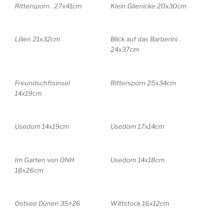
Rittersporn . 27x41cm
Klein Glienicke 20x30cm
Lilien 21x32cm
Blick auf das Barberini .
24x37cm
Freundschftsinsel
Rittersporn 25x34cm
14x19cm
Usedom 14x19cm
Usedom 17x14cm
Im Garten von ONH
Usedom 14x18cm
18x26cm
Ostsee Dünen 35×26
Wittstock 16x12cm