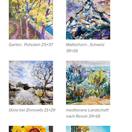
Garten . Potsdam 25×37
Matterhorn . Schweiz
39×26
Düne bei Zinnowitz 21×29
mediterane Landschaft
nach Renoir 29×18