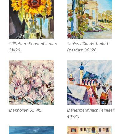
Stillleben . Sonnenblumen
Schloss Charlottenhof .
21×29
Potsdam 38×26
Magnolien 63×45
Marienberg nach Feiniger
40×30