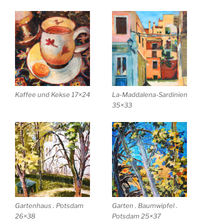
Kaffee und Kekse 17×24
La-Maddalena-Sardinien
35×33
Gartenhaus . Potsdam
Garten . Baumwipfel .
26×38
Potsdam 25×37