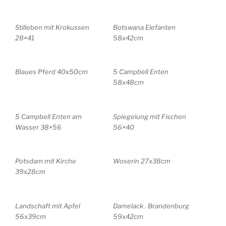
Stilleben mit Krokussen
Botswana Elefanten
28×41
58x42cm
Blaues Pferd 40x50cm
5 Campbell Enten
58x48cm
5 Campbell Enten am
Spiegelung mit Fischen
Wasser 38×56
56×40
Potsdam mit Kirche
Woserin 27x38cm
39x28cm
Landschaft mit Apfel
Damelack . Brandenburg
56x39cm
59x42cm