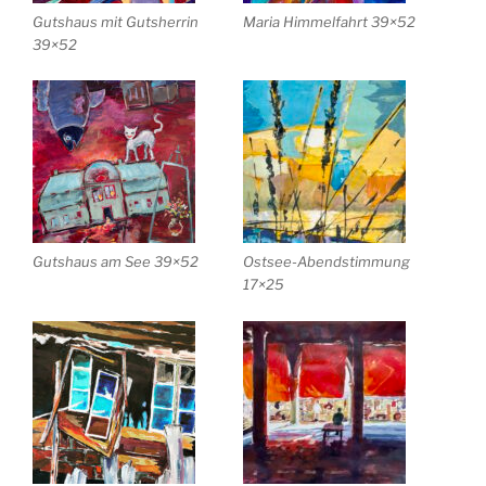
Gutshaus mit Gutsherrin
Maria Himmelfahrt 39×52
39×52
Gutshaus am See 39×52
Ostsee-Abendstimmung
17×25