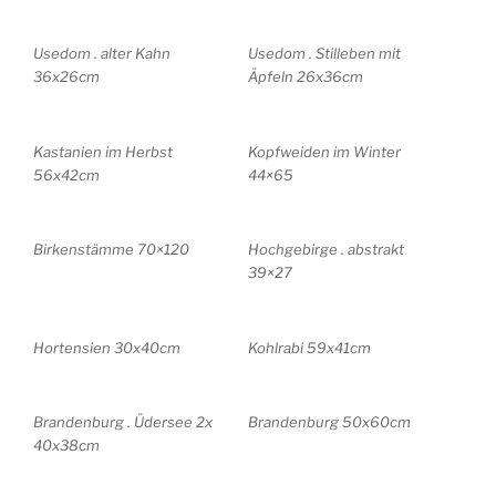
Usedom . alter Kahn
Usedom . Stilleben mit
36x26cm
Äpfeln 26x36cm
Kastanien im Herbst
Kopfweiden im Winter
56x42cm
44×65
Birkenstämme 70×120
Hochgebirge . abstrakt
39×27
Hortensien 30x40cm
Kohlrabi 59x41cm
Brandenburg . Üdersee 2x
Brandenburg 50x60cm
40x38cm