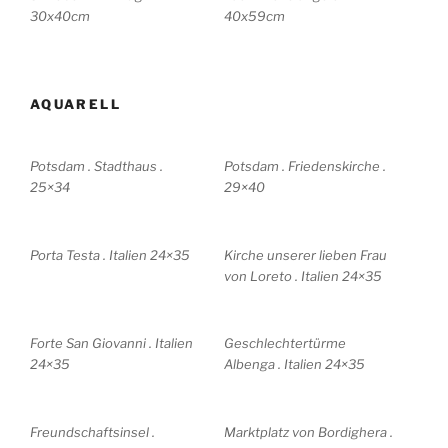
30x40cm
40x59cm
AQUARELL
Potsdam . Stadthaus .
Potsdam . Friedenskirche .
25×34
29×40
Porta Testa . Italien 24×35
Kirche unserer lieben Frau
von Loreto . Italien 24×35
Forte San Giovanni . Italien
Geschlechtertürme
24×35
Albenga . Italien 24×35
Freundschaftsinsel .
Marktplatz von Bordighera .