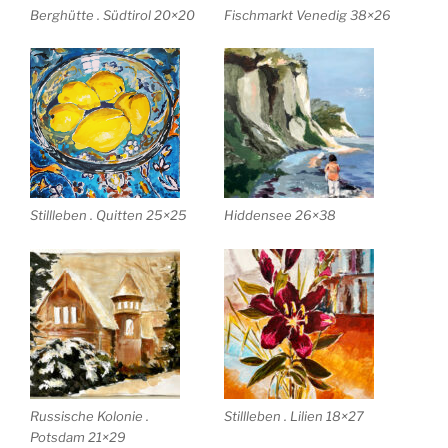
Berghütte . Südtirol 20×20
Fischmarkt Venedig 38×26
Stillleben . Quitten 25×25
Hiddensee 26×38
Russische Kolonie .
Stillleben . Lilien 18×27
Potsdam 21×29