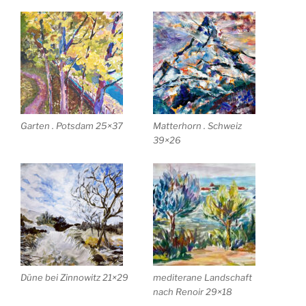
Garten . Potsdam 25×37
Matterhorn . Schweiz
39×26
Düne bei Zinnowitz 21×29
mediterane Landschaft
nach Renoir 29×18