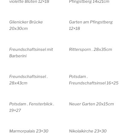
violette Blüten 12×18
Pfingstberg 14x21cm
Glienicker Brücke
Garten am Pfingstberg
20x30cm
12×18
Freundschaftsinsel mit
Rittersporn . 28x35cm
Barberini
Freundschaftsinsel .
Potsdam .
28x43cm
Freundschaftsinsel 16×25
Potsdam . Fensterblick .
Neuer Garten 20x15cm
19×27
Marmorpalais 23×30
Nikolaikirche 23×30