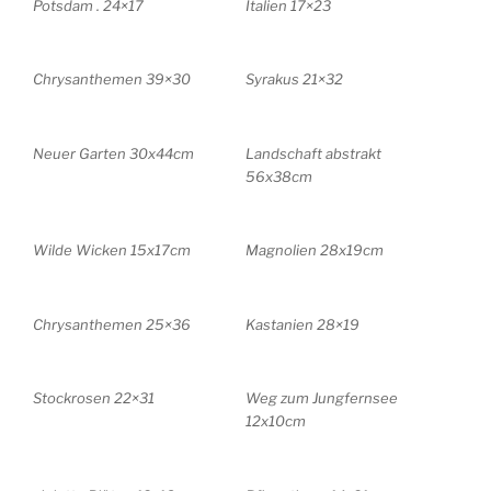
Potsdam . 24×17
Italien 17×23
Chrysanthemen 39×30
Syrakus 21×32
Neuer Garten 30x44cm
Landschaft abstrakt
56x38cm
Wilde Wicken 15x17cm
Magnolien 28x19cm
Chrysanthemen 25×36
Kastanien 28×19
Stockrosen 22×31
Weg zum Jungfernsee
12x10cm