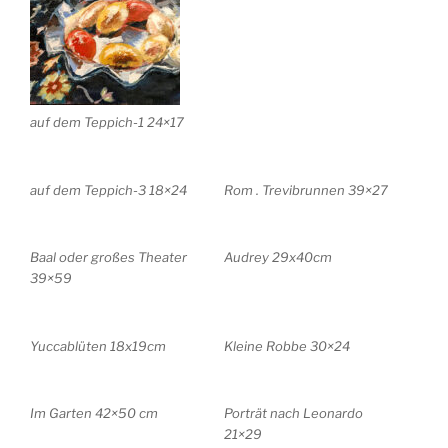
auf dem Teppich-1 24×17
auf dem Teppich-3 18×24
Rom . Trevibrunnen 39×27
Baal oder großes Theater
Audrey 29x40cm
39×59
Yuccablüten 18x19cm
Kleine Robbe 30×24
Im Garten 42×50 cm
Porträt nach Leonardo
21×29