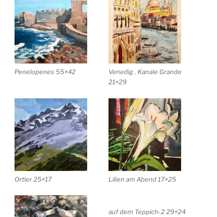
Penelopenes 55×42
Venedig . Kanale Grande
21×29
Ortler 25×17
Lilien am Abend 17×25
auf dem Teppich-2 29×24