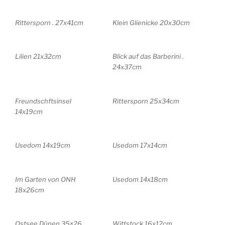
Rittersporn . 27x41cm
Klein Glienicke 20x30cm
Lilien 21x32cm
Blick auf das Barberini .
24x37cm
Freundschftsinsel
Rittersporn 25x34cm
14x19cm
Usedom 14x19cm
Usedom 17x14cm
Im Garten von ONH
Usedom 14x18cm
18x26cm
Ostsee Dünen 35×26
Wittstock 16x12cm