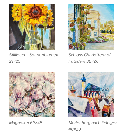
Stillleben . Sonnenblumen
Schloss Charlottenhof .
21×29
Potsdam 38×26
Magnolien 63×45
Marienberg nach Feiniger
40×30