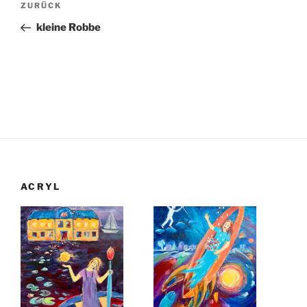
Vorheriger
ZURÜCK
Beitrag
kleine Robbe
ACRYL