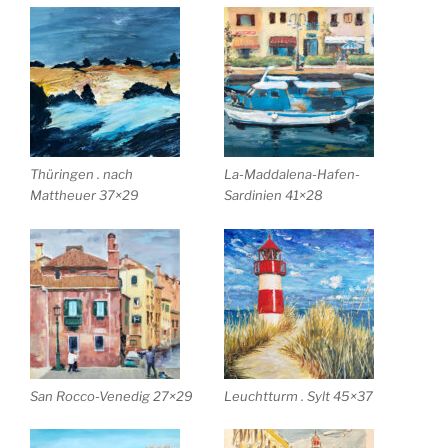
Thüringen . nach
La-Maddalena-Hafen-
Mattheuer 37×29
Sardinien 41×28
San Rocco-Venedig 27×29
Leuchtturm . Sylt 45×37