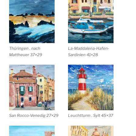
Thüringen . nach
La-Maddalena-Hafen-
Mattheuer 37×29
Sardinien 41×28
San Rocco-Venedig 27×29
Leuchtturm . Sylt 45×37