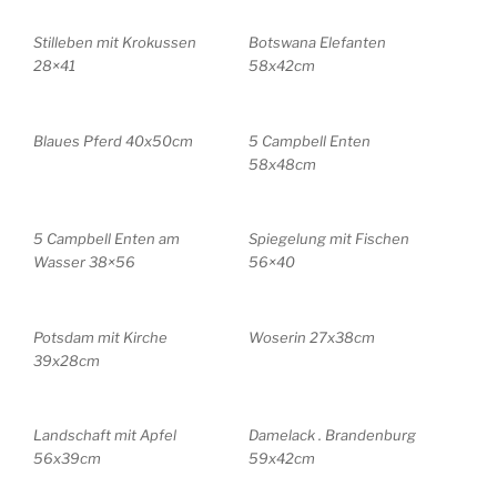
Stilleben mit Krokussen
Botswana Elefanten
28×41
58x42cm
Blaues Pferd 40x50cm
5 Campbell Enten
58x48cm
5 Campbell Enten am
Spiegelung mit Fischen
Wasser 38×56
56×40
Potsdam mit Kirche
Woserin 27x38cm
39x28cm
Landschaft mit Apfel
Damelack . Brandenburg
56x39cm
59x42cm