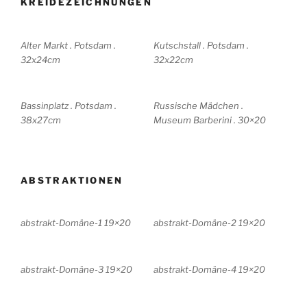
KREIDEZEICHNUNGEN
Alter Markt . Potsdam .
Kutschstall . Potsdam .
32x24cm
32x22cm
Bassinplatz . Potsdam .
Russische Mädchen .
38x27cm
Museum Barberini . 30×20
ABSTRAKTIONEN
abstrakt-Domäne-1 19×20
abstrakt-Domäne-2 19×20
abstrakt-Domäne-3 19×20
abstrakt-Domäne-4 19×20