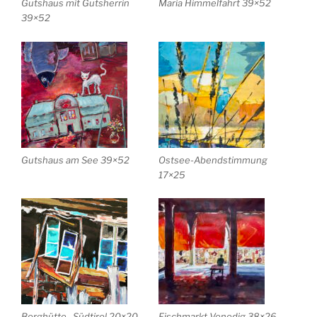
Gutshaus mit Gutsherrin
Maria Himmelfahrt 39×52
39×52
Gutshaus am See 39×52
Ostsee-Abendstimmung
17×25
Berghütte . Südtirol 20×20
Fischmarkt Venedig 38×26