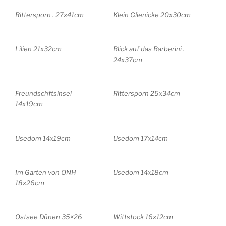
Rittersporn . 27x41cm
Klein Glienicke 20x30cm
Lilien 21x32cm
Blick auf das Barberini .
24x37cm
Freundschftsinsel
Rittersporn 25x34cm
14x19cm
Usedom 14x19cm
Usedom 17x14cm
Im Garten von ONH
Usedom 14x18cm
18x26cm
Ostsee Dünen 35×26
Wittstock 16x12cm