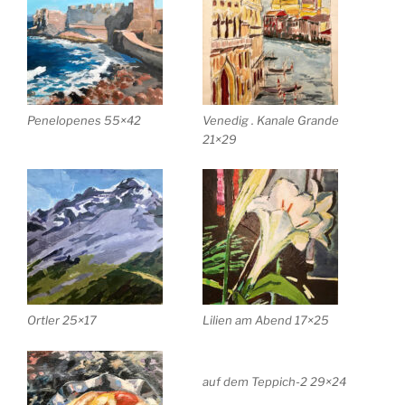
Penelopenes 55×42
Venedig . Kanale Grande
21×29
Ortler 25×17
Lilien am Abend 17×25
auf dem Teppich-2 29×24