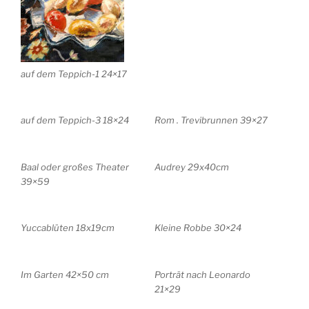
auf dem Teppich-1 24×17
auf dem Teppich-3 18×24
Rom . Trevibrunnen 39×27
Baal oder großes Theater
Audrey 29x40cm
39×59
Yuccablüten 18x19cm
Kleine Robbe 30×24
Im Garten 42×50 cm
Porträt nach Leonardo
21×29