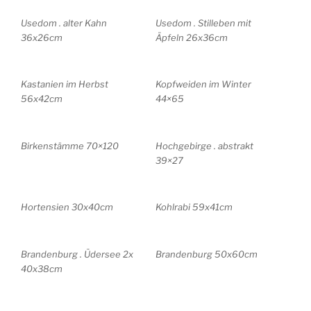
Usedom . alter Kahn
Usedom . Stilleben mit
36x26cm
Äpfeln 26x36cm
Kastanien im Herbst
Kopfweiden im Winter
56x42cm
44×65
Birkenstämme 70×120
Hochgebirge . abstrakt
39×27
Hortensien 30x40cm
Kohlrabi 59x41cm
Brandenburg . Üdersee 2x
Brandenburg 50x60cm
40x38cm