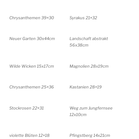
Chrysanthemen 39×30
Syrakus 21×32
Neuer Garten 30x44cm
Landschaft abstrakt
56x38cm
Wilde Wicken 15x17cm
Magnolien 28x19cm
Chrysanthemen 25×36
Kastanien 28×19
Stockrosen 22×31
Weg zum Jungfernsee
12x10cm
violette Blüten 12×18
Pfingstberg 14x21cm