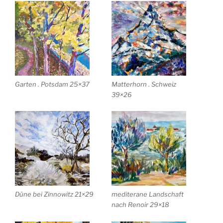
Garten . Potsdam 25×37
Matterhorn . Schweiz
39×26
Düne bei Zinnowitz 21×29
mediterane Landschaft
nach Renoir 29×18