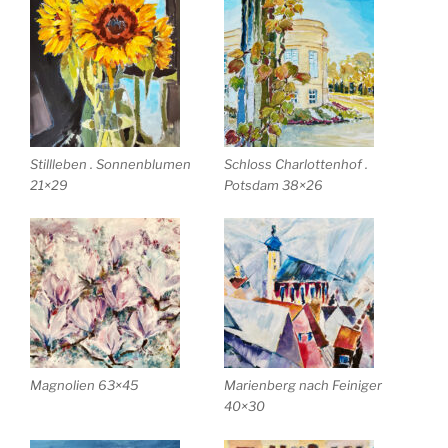
Stillleben . Sonnenblumen
Schloss Charlottenhof .
21×29
Potsdam 38×26
Magnolien 63×45
Marienberg nach Feiniger
40×30