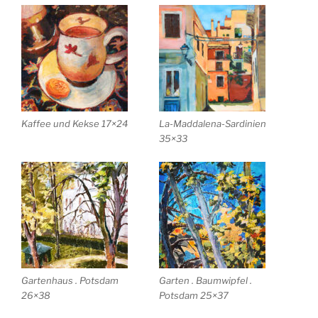
Kaffee und Kekse 17×24
La-Maddalena-Sardinien
35×33
Gartenhaus . Potsdam
Garten . Baumwipfel .
26×38
Potsdam 25×37