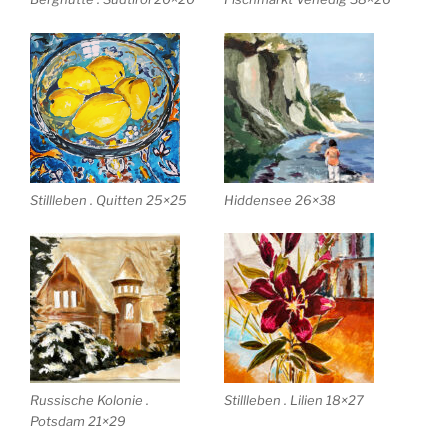
Stillleben . Quitten 25×25
Hiddensee 26×38
Russische Kolonie .
Stillleben . Lilien 18×27
Potsdam 21×29