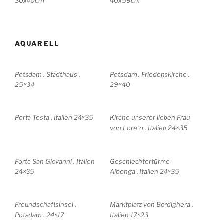
30x40cm
40x59cm
AQUARELL
Potsdam . Stadthaus .
Potsdam . Friedenskirche .
25×34
29×40
Porta Testa . Italien 24×35
Kirche unserer lieben Frau
von Loreto . Italien 24×35
Forte San Giovanni . Italien
Geschlechtertürme
24×35
Albenga . Italien 24×35
Freundschaftsinsel .
Marktplatz von Bordighera .
Potsdam . 24×17
Italien 17×23