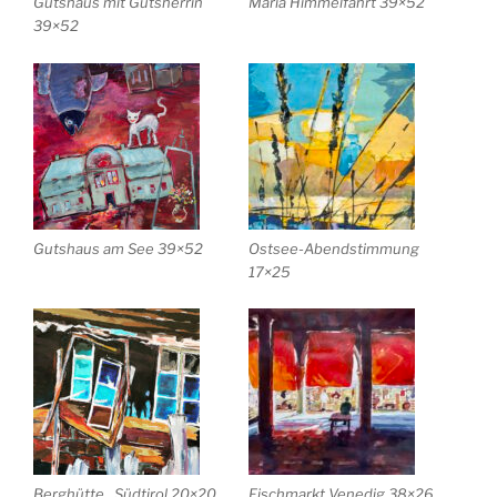
Gutshaus mit Gutsherrin
Maria Himmelfahrt 39×52
39×52
Gutshaus am See 39×52
Ostsee-Abendstimmung
17×25
Berghütte . Südtirol 20×20
Fischmarkt Venedig 38×26