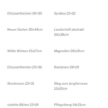
Chrysanthemen 39×30
Syrakus 21×32
Neuer Garten 30x44cm
Landschaft abstrakt
56x38cm
Wilde Wicken 15x17cm
Magnolien 28x19cm
Chrysanthemen 25×36
Kastanien 28×19
Stockrosen 22×31
Weg zum Jungfernsee
12x10cm
violette Blüten 12×18
Pfingstberg 14x21cm