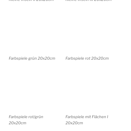
Farbspiele mit Flächen II
molte isole blau 40x40cm
20x20cm
molte isole rot 40x40cm
Landschaft Mecklenburg
20x20cm