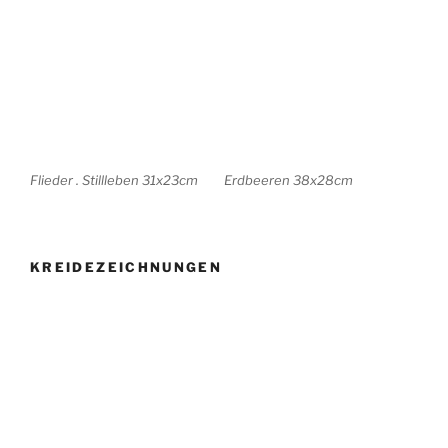
KREIDEZEICHNUNGEN
Alter Markt . Potsdam .
Kutschstall . Potsdam .
32x24cm
32x22cm
Bassinplatz . Potsdam .
Russische Mädchen .
38x27cm
Museum Barberini . 30×20
ABSTRAKTIONEN