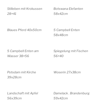
Stilleben mit Krokussen
Botswana Elefanten
28×41
58x42cm
Blaues Pferd 40x50cm
5 Campbell Enten
58x48cm
5 Campbell Enten am
Spiegelung mit Fischen
Wasser 38×56
56×40
Potsdam mit Kirche
Woserin 27x38cm
39x28cm
Landschaft mit Apfel
Damelack . Brandenburg
56x39cm
59x42cm