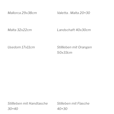
Mallorca 29x38cm
Valetta . Malta 20×30
Malta 32x22cm
Landschaft 40x30cm
Usedom 17x11cm
Stillleben mit Orangen
50x33cm
Stillleben mit Handtasche
Stilleben mit Flasche
30×40
40×30
Flieder . Stillleben 31x23cm
Erdbeeren 38x28cm