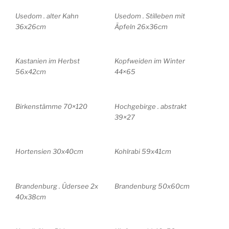
Usedom . alter Kahn
Usedom . Stilleben mit
36x26cm
Äpfeln 26x36cm
Kastanien im Herbst
Kopfweiden im Winter
56x42cm
44×65
Birkenstämme 70×120
Hochgebirge . abstrakt
39×27
Hortensien 30x40cm
Kohlrabi 59x41cm
Brandenburg . Üdersee 2x
Brandenburg 50x60cm
40x38cm