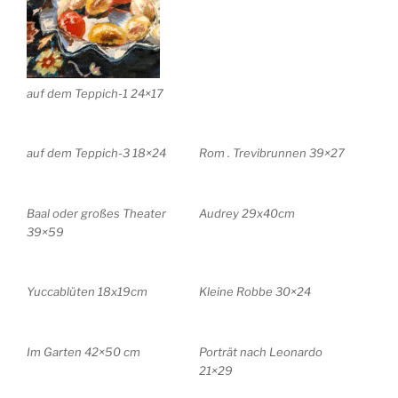
auf dem Teppich-1 24×17
auf dem Teppich-3 18×24
Rom . Trevibrunnen 39×27
Baal oder großes Theater
Audrey 29x40cm
39×59
Yuccablüten 18x19cm
Kleine Robbe 30×24
Im Garten 42×50 cm
Porträt nach Leonardo
21×29