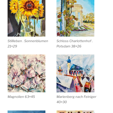
Stillleben . Sonnenblumen
Schloss Charlottenhof .
21×29
Potsdam 38×26
Magnolien 63×45
Marienberg nach Feiniger
40×30