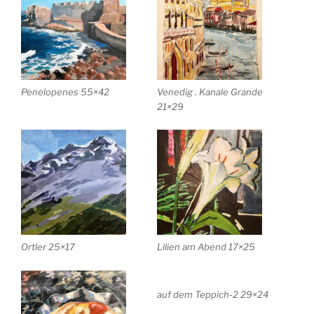
Penelopenes 55×42
Venedig . Kanale Grande
21×29
Ortler 25×17
Lilien am Abend 17×25
auf dem Teppich-2 29×24