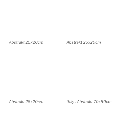
Asia . Abstrakt 42x29cm
City . Abstrakt 50x70cm
Landschaft . Abstrakt
30x25cm