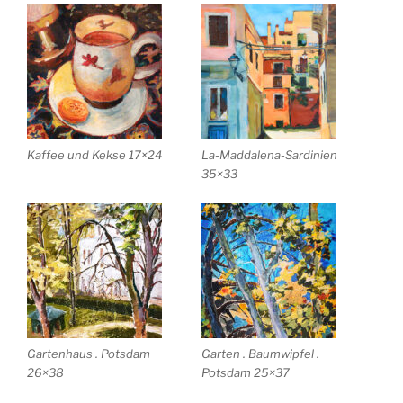
Kaffee und Kekse 17×24
La-Maddalena-Sardinien
35×33
Gartenhaus . Potsdam
Garten . Baumwipfel .
26×38
Potsdam 25×37