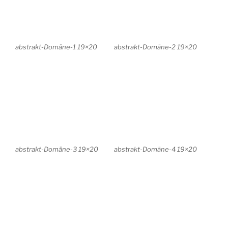
abstrakt-Traum 3 35×30
Kleine Inseln I 20x20cm
Kleine Inseln II 20x20cm
Kleine Inseln III 20x20cm