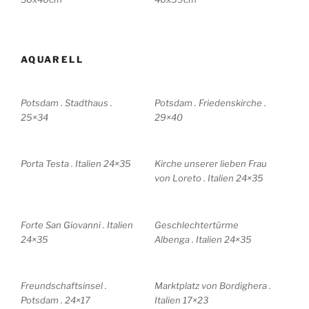
AQUARELL
Potsdam . Stadthaus .
Potsdam . Friedenskirche .
25×34
29×40
Porta Testa . Italien 24×35
Kirche unserer lieben Frau
von Loreto . Italien 24×35
Forte San Giovanni . Italien
Geschlechtertürme
24×35
Albenga . Italien 24×35
Freundschaftsinsel .
Marktplatz von Bordighera .
Potsdam . 24×17
Italien 17×23