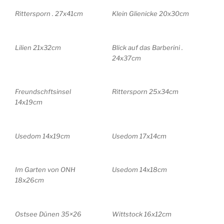
Rittersporn . 27x41cm
Klein Glienicke 20x30cm
Lilien 21x32cm
Blick auf das Barberini .
24x37cm
Freundschftsinsel
Rittersporn 25x34cm
14x19cm
Usedom 14x19cm
Usedom 17x14cm
Im Garten von ONH
Usedom 14x18cm
18x26cm
Ostsee Dünen 35×26
Wittstock 16x12cm