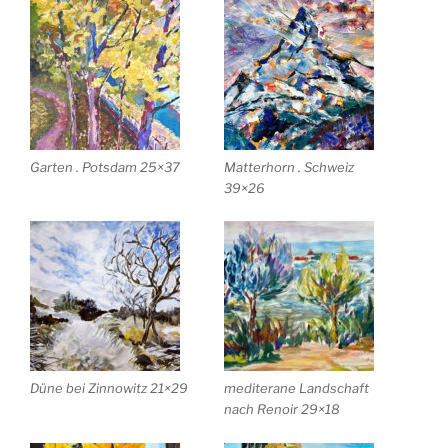
Garten . Potsdam 25×37
Matterhorn . Schweiz
39×26
Düne bei Zinnowitz 21×29
mediterane Landschaft
nach Renoir 29×18