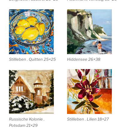
Stillleben . Quitten 25×25
Hiddensee 26×38
Russische Kolonie .
Stillleben . Lilien 18×27
Potsdam 21×29