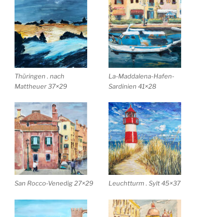
Thüringen . nach
La-Maddalena-Hafen-
Mattheuer 37×29
Sardinien 41×28
San Rocco-Venedig 27×29
Leuchtturm . Sylt 45×37