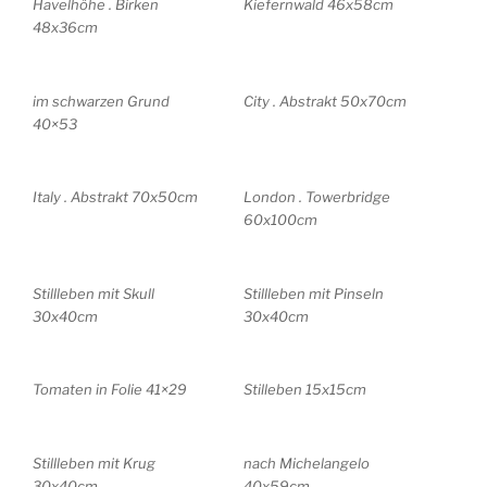
Havelhöhe . Birken
Kiefernwald 46x58cm
48x36cm
im schwarzen Grund
City . Abstrakt 50x70cm
40×53
Italy . Abstrakt 70x50cm
London . Towerbridge
60x100cm
Stillleben mit Skull
Stillleben mit Pinseln
30x40cm
30x40cm
Tomaten in Folie 41×29
Stilleben 15x15cm
Stillleben mit Krug
nach Michelangelo
30x40cm
40x59cm