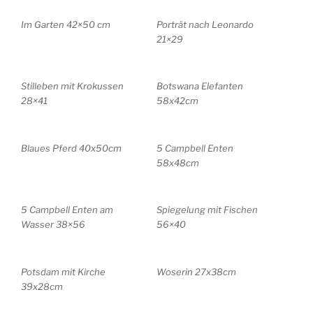
Im Garten 42×50 cm
Porträt nach Leonardo
21×29
Stilleben mit Krokussen
Botswana Elefanten
28×41
58x42cm
Blaues Pferd 40x50cm
5 Campbell Enten
58x48cm
5 Campbell Enten am
Spiegelung mit Fischen
Wasser 38×56
56×40
Potsdam mit Kirche
Woserin 27x38cm
39x28cm