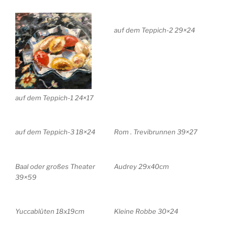
auf dem Teppich-2 29×24
auf dem Teppich-1 24×17
auf dem Teppich-3 18×24
Rom . Trevibrunnen 39×27
Baal oder großes Theater
Audrey 29x40cm
39×59
Yuccablüten 18x19cm
Kleine Robbe 30×24