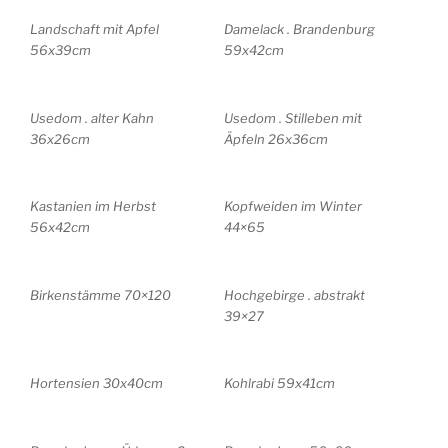
Landschaft mit Apfel
Damelack . Brandenburg
56x39cm
59x42cm
Usedom . alter Kahn
Usedom . Stilleben mit
36x26cm
Äpfeln 26x36cm
Kastanien im Herbst
Kopfweiden im Winter
56x42cm
44×65
Birkenstämme 70×120
Hochgebirge . abstrakt
39×27
Hortensien 30x40cm
Kohlrabi 59x41cm