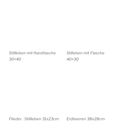
Flieder . Stillleben 31x23cm
Erdbeeren 38x28cm
KREIDEZEICHNUNGEN
Alter Markt . Potsdam .
Kutschstall . Potsdam .
32x24cm
32x22cm
Bassinplatz . Potsdam .
Russische Mädchen .
38x27cm
Museum Barberini . 30×20