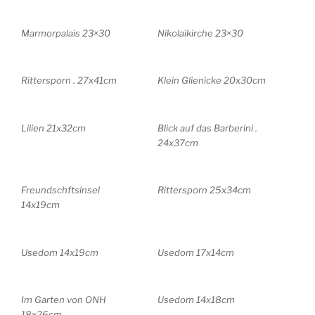
Marmorpalais 23×30
Nikolaikirche 23×30
Rittersporn . 27x41cm
Klein Glienicke 20x30cm
Lilien 21x32cm
Blick auf das Barberini .
24x37cm
Freundschftsinsel
Rittersporn 25x34cm
14x19cm
Usedom 14x19cm
Usedom 17x14cm
Im Garten von ONH
Usedom 14x18cm
18x26cm