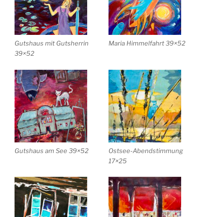
Gutshaus mit Gutsherrin
Maria Himmelfahrt 39×52
39×52
Gutshaus am See 39×52
Ostsee-Abendstimmung
17×25