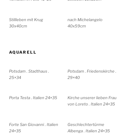
Stillleben mit Krug
nach Michelangelo
30x40cm
40x59cm
AQUARELL
Potsdam . Stadthaus .
Potsdam . Friedenskirche .
25×34
29×40
Porta Testa . Italien 24×35
Kirche unserer lieben Frau
von Loreto . Italien 24×35
Forte San Giovanni . Italien
Geschlechtertürme
24×35
Albenga . Italien 24×35