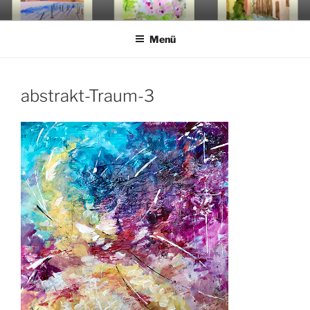
Zum
GALERIE KROH
acryl and aquarell painting
Inhalt
Menü
springen
abstrakt-Traum-3