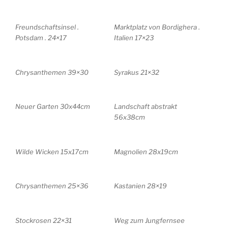
Freundschaftsinsel .
Marktplatz von Bordighera .
Potsdam . 24×17
Italien 17×23
Chrysanthemen 39×30
Syrakus 21×32
Neuer Garten 30x44cm
Landschaft abstrakt
56x38cm
Wilde Wicken 15x17cm
Magnolien 28x19cm
Chrysanthemen 25×36
Kastanien 28×19
Stockrosen 22×31
Weg zum Jungfernsee