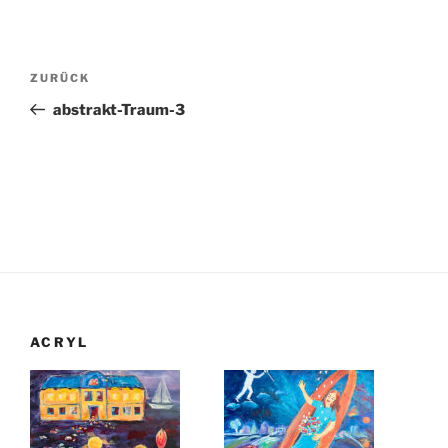
Beitragsnavigation
Vorheriger
ZURÜCK
Beitrag
abstrakt-Traum-3
ACRYL