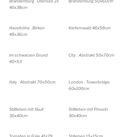
Brandenburg . Üdersee 2x
Brandenburg 50x60cm
40x38cm
Havelhöhe . Birken
Kiefernwald 46x58cm
48x36cm
im schwarzen Grund
City . Abstrakt 50x70cm
40×53
Italy . Abstrakt 70x50cm
London . Towerbridge
60x100cm
Stillleben mit Skull
Stillleben mit Pinseln
30x40cm
30x40cm
Tomaten in Folie 41×29
Stilleben 15x15cm