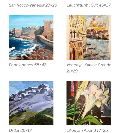
San Rocco-Venedig 27×29
Leuchtturm . Sylt 45×37
Penelopenes 55×42
Venedig . Kanale Grande
21×29
Ortler 25×17
Lilien am Abend 17×25