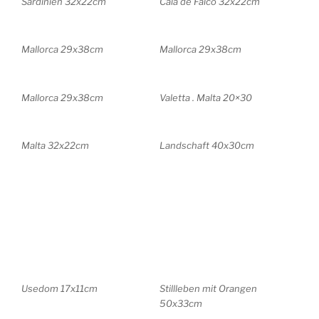
Sardinien 32x22cm
Cala de Falco 32x22cm
Mallorca 29x38cm
Mallorca 29x38cm
Mallorca 29x38cm
Valetta . Malta 20×30
Malta 32x22cm
Landschaft 40x30cm
Usedom 17x11cm
Stillleben mit Orangen
50x33cm
Stillleben mit Handtasche
Stilleben mit Flasche
30×40
40×30