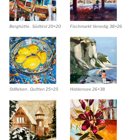
Berghütte . Südtirol 20×20
Fischmarkt Venedig 38×26
Stillleben . Quitten 25×25
Hiddensee 26×38