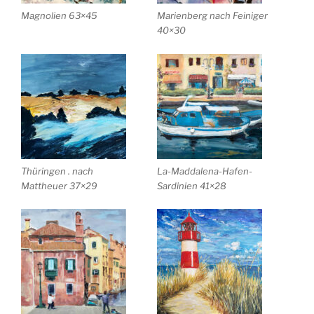
Magnolien 63×45
Marienberg nach Feiniger
40×30
Thüringen . nach
La-Maddalena-Hafen-
Mattheuer 37×29
Sardinien 41×28