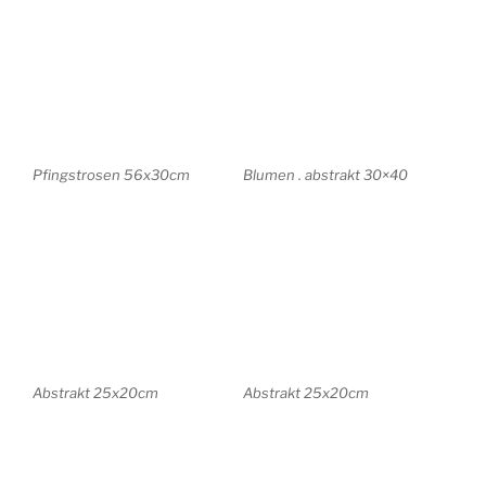
Abstrakt 25x20cm
Italy . Abstrakt 70x50cm
Asia . Abstrakt 42x29cm
City . Abstrakt 50x70cm
Landschaft . Abstrakt