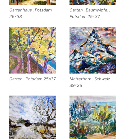
Gartenhaus . Potsdam
Garten . Baumwipfel .
26×38
Potsdam 25×37
Garten . Potsdam 25×37
Matterhorn . Schweiz
39×26