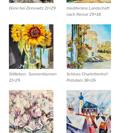
Düne bei Zinnowitz 21×29
mediterane Landschaft
nach Renoir 29×18
Stillleben . Sonnenblumen
Schloss Charlottenhof .
21×29
Potsdam 38×26