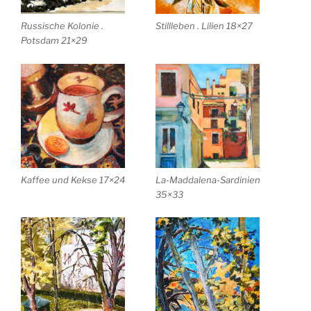
Russische Kolonie .
Stillleben . Lilien 18×27
Potsdam 21×29
Kaffee und Kekse 17×24
La-Maddalena-Sardinien
35×33