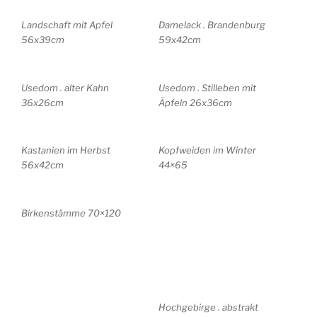
Landschaft mit Apfel
Damelack . Brandenburg
56x39cm
59x42cm
Usedom . alter Kahn
Usedom . Stilleben mit
36x26cm
Äpfeln 26x36cm
Kastanien im Herbst
Kopfweiden im Winter
56x42cm
44×65
Birkenstämme 70×120
Hochgebirge . abstrakt
39×27
Hortensien 30x40cm
Kohlrabi 59x41cm