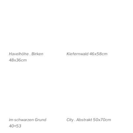
Italy . Abstrakt 70x50cm
London . Towerbridge
60x100cm
Stillleben mit Skull
Stillleben mit Pinseln
30x40cm
30x40cm