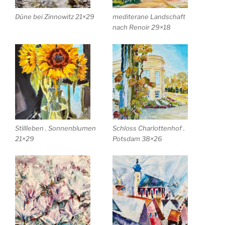
Düne bei Zinnowitz 21×29
mediterane Landschaft
nach Renoir 29×18
Stillleben . Sonnenblumen
Schloss Charlottenhof .
21×29
Potsdam 38×26