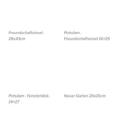
Marmorpalais 23×30
Nikolaikirche 23×30
Rittersporn . 27x41cm
Klein Glienicke 20x30cm
Lilien 21x32cm
Blick auf das Barberini .
24x37cm