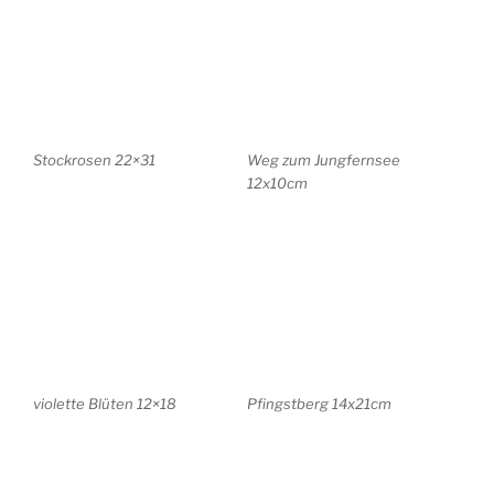
Glienicker Brücke
Garten am Pfingstberg
20x30cm
12×18
Freundschaftsinsel mit
Rittersporn . 28x35cm
Barberini