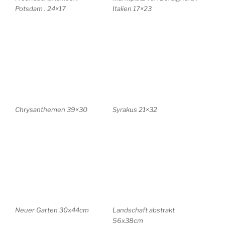
Wilde Wicken 15x17cm
Magnolien 28x19cm
Chrysanthemen 25×36
Kastanien 28×19