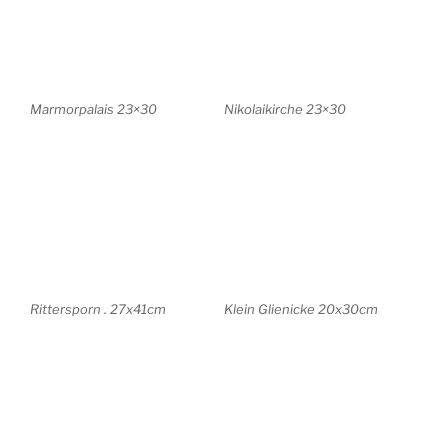
Freundschftsinsel
Rittersporn 25x34cm
14x19cm
Usedom 14x19cm
Usedom 17x14cm