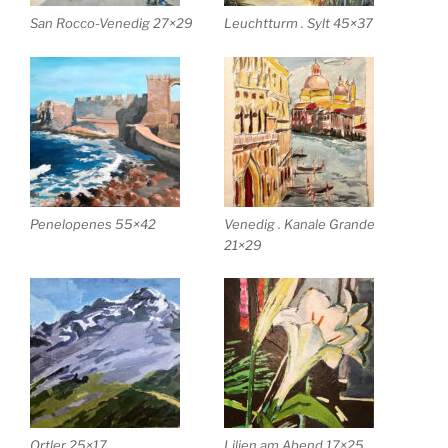
San Rocco-Venedig 27×29
Leuchtturm . Sylt 45×37
Penelopenes 55×42
Venedig . Kanale Grande
21×29
Ortler 25×17
Lilien am Abend 17×25