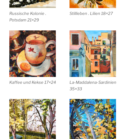
Russische Kolonie .
Stillleben . Lilien 18×27
Potsdam 21×29
Kaffee und Kekse 17×24
La-Maddalena-Sardinien
35×33