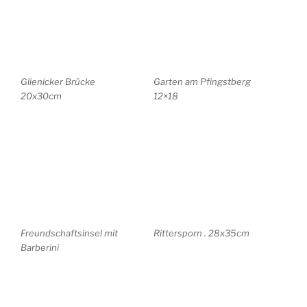
Freundschaftsinsel .
Potsdam .
28x43cm
Freundschaftsinsel 16×25
Potsdam . Fensterblick .
Neuer Garten 20x15cm
19×27