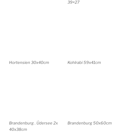
Brandenburg . Üdersee 2x
Brandenburg 50x60cm
40x38cm
Havelhöhe . Birken
Kiefernwald 46x58cm
48x36cm
im schwarzen Grund
40×53
City . Abstrakt 50x70cm