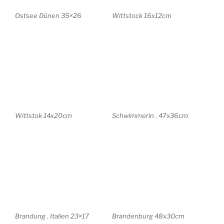
Seddiner See . 48x24cm
Moorlandschaft . 57x39cm
Langerwisch 40x30cm
Langerwisch . 25x17cm