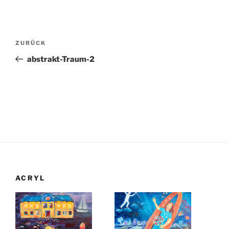
Beitragsnavigation
Vorheriger
ZURÜCK
Beitrag
abstrakt-Traum-2
ACRYL