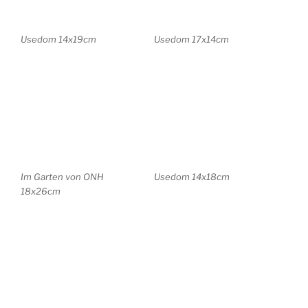
Wittstok 14x20cm
Schwimmerin . 47x36cm
Brandung . Italien 23×17
Brandenburg 48x30cm