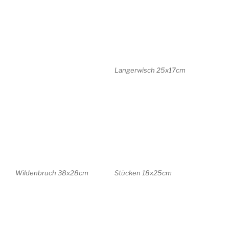
Stücken 18x25cm
Stolpe . Brandenburg
34×25
Babelsberg 20x30cm
Meran . Oberwirt 17x13cm