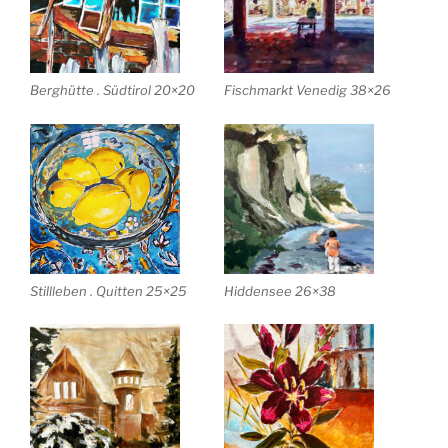
Berghütte . Südtirol 20×20
Fischmarkt Venedig 38×26
Stillleben . Quitten 25×25
Hiddensee 26×38