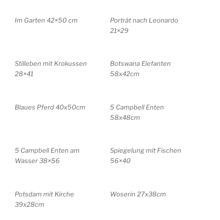
Im Garten 42×50 cm
Porträt nach Leonardo
21×29
Stilleben mit Krokussen
Botswana Elefanten
28×41
58x42cm
Blaues Pferd 40x50cm
5 Campbell Enten
58x48cm
5 Campbell Enten am
Spiegelung mit Fischen
Wasser 38×56
56×40
Potsdam mit Kirche
Woserin 27x38cm
39x28cm