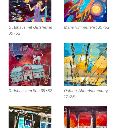
Gutshaus mit Gutsherrin
Maria Himmelfahrt 39×52
39×52
Gutshaus am See 39×52
Ostsee-Abendstimmung
17×25