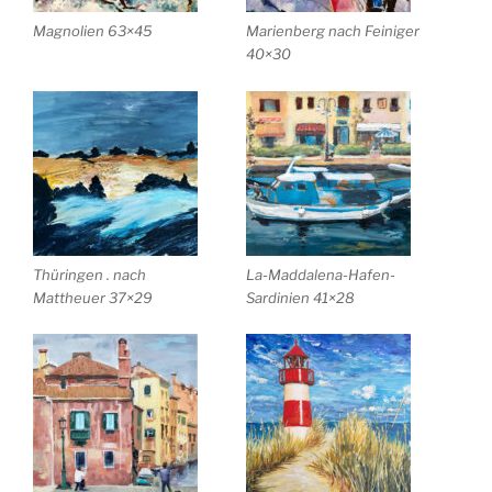
Magnolien 63×45
Marienberg nach Feiniger
40×30
Thüringen . nach
La-Maddalena-Hafen-
Mattheuer 37×29
Sardinien 41×28