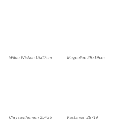
Stockrosen 22×31
Weg zum Jungfernsee
12x10cm
violette Blüten 12×18
Pfingstberg 14x21cm