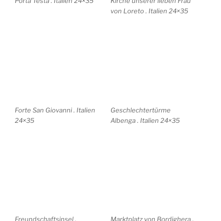
Chrysanthemen 39×30
Syrakus 21×32
Neuer Garten 30x44cm
Landschaft abstrakt
56x38cm