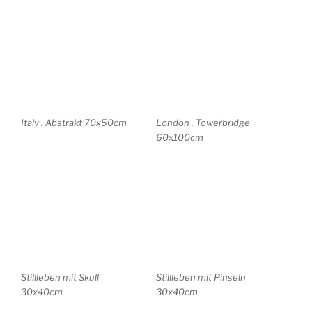
Tomaten in Folie 41×29
Stilleben 15x15cm
Stillleben mit Krug
nach Michelangelo
30x40cm
40x59cm
AQUARELL