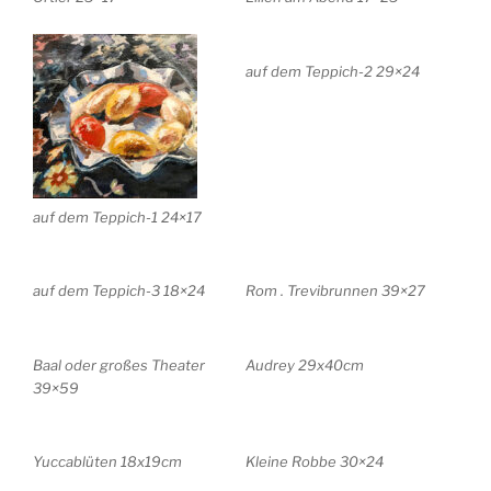
auf dem Teppich-2 29×24
auf dem Teppich-1 24×17
auf dem Teppich-3 18×24
Rom . Trevibrunnen 39×27
Baal oder großes Theater
Audrey 29x40cm
39×59
Yuccablüten 18x19cm
Kleine Robbe 30×24