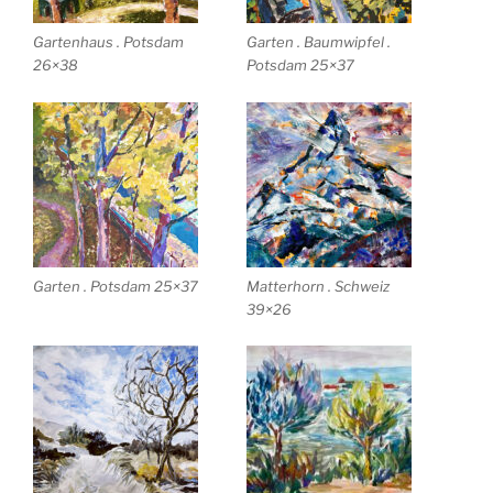
Gartenhaus . Potsdam
Garten . Baumwipfel .
26×38
Potsdam 25×37
Garten . Potsdam 25×37
Matterhorn . Schweiz
39×26