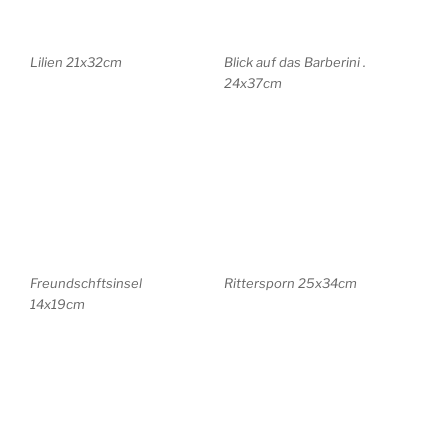
Im Garten von ONH
Usedom 14x18cm
18x26cm
Ostsee Dünen 35×26
Wittstock 16x12cm