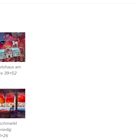
utshaus am
ee 39×52
schmarkt
enedig
8×26