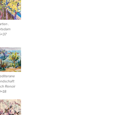
rten .
otsdam
5×37
editerane
ndschaft
ch Renoir
9×18