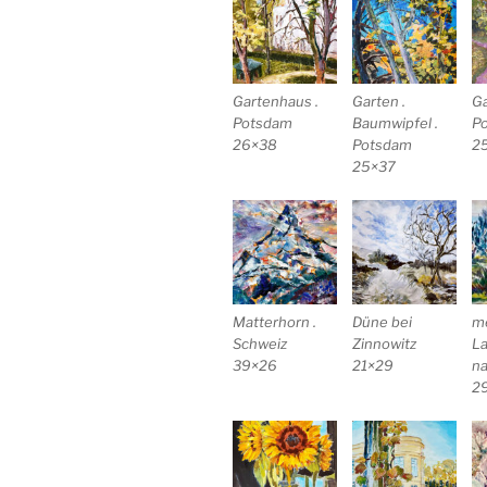
Gartenhaus .
Garten .
Ga
Potsdam
Baumwipfel .
P
26×38
Potsdam
2
25×37
Matterhorn .
Düne bei
m
Schweiz
Zinnowitz
La
39×26
21×29
na
2