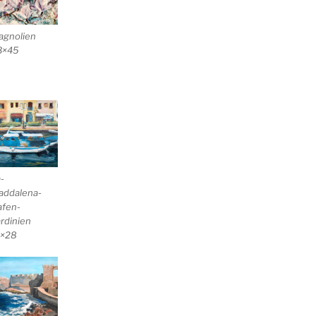
agnolien
3×45
-
addalena-
afen-
rdinien
1×28