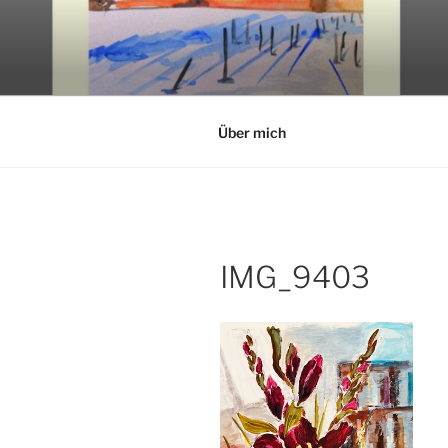
Zum
Inhalt
GALERIE 
springen
acryl and aquarell painting
Über mich
IMG_9403