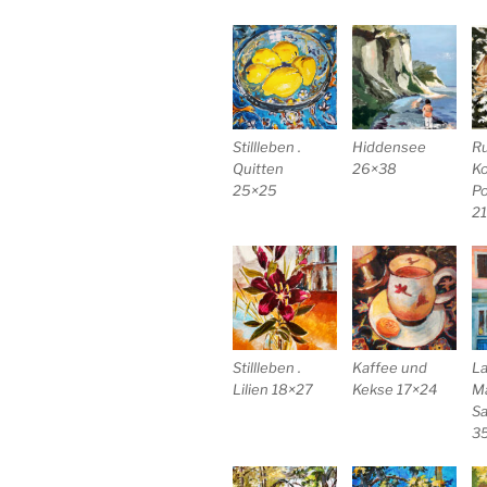
Stillleben .
Hiddensee
R
Quitten
26×38
Ko
25×25
P
2
Stillleben .
Kaffee und
La
Lilien 18×27
Kekse 17×24
M
Sa
3