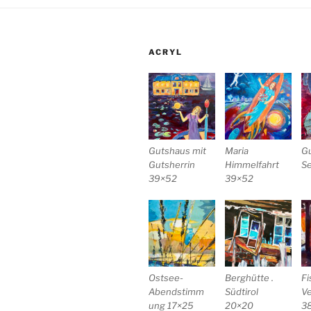
ACRYL
Gutshaus mit
Maria
G
Gutsherrin
Himmelfahrt
S
39×52
39×52
Ostsee-
Berghütte .
Fi
Abendstimm
Südtirol
V
ung 17×25
20×20
3