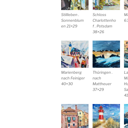
Stillleben .
Schloss
M
Sonnenblum
Charlottenho
6
en 21×29
f . Potsdam
38×26
Marienberg
Thüringen .
La
nach Feiniger
nach
M
40×30
Mattheuer
H
37×29
Sa
4