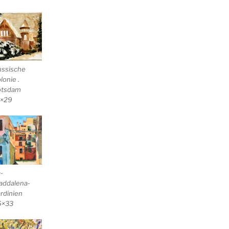
ussische
lonie .
otsdam
1×29
-
addalena-
rdinien
5×33