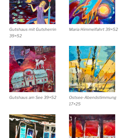
Gutshaus mit Gutsherrin
Maria Himmelfahrt 39×52
39×52
Gutshaus am See 39×52
Ostsee-Abendstimmung
17×25