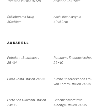
Tomaten in Folie 41×29
Stilleben 15x15cm
Stillleben mit Krug
nach Michelangelo
30x40cm
40x59cm
AQUARELL
Potsdam . Stadthaus .
Potsdam . Friedenskirche .
25×34
29×40
Porta Testa . Italien 24×35
Kirche unserer lieben Frau
von Loreto . Italien 24×35
Forte San Giovanni . Italien
Geschlechtertürme
24×35
Albenga . Italien 24×35