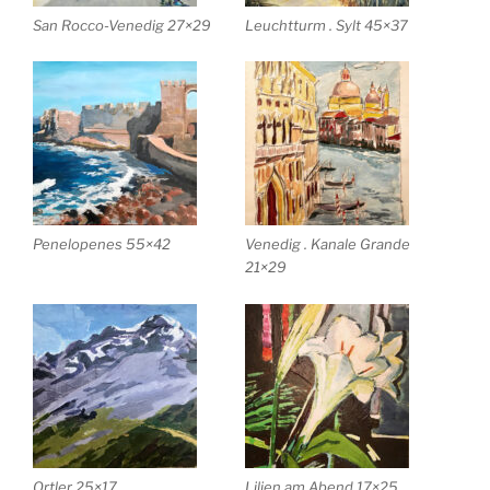
San Rocco-Venedig 27×29
Leuchtturm . Sylt 45×37
Penelopenes 55×42
Venedig . Kanale Grande
21×29
Ortler 25×17
Lilien am Abend 17×25