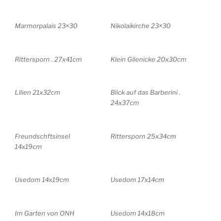
Marmorpalais 23×30
Nikolaikirche 23×30
Rittersporn . 27x41cm
Klein Glienicke 20x30cm
Lilien 21x32cm
Blick auf das Barberini .
24x37cm
Freundschftsinsel
Rittersporn 25x34cm
14x19cm
Usedom 14x19cm
Usedom 17x14cm
Im Garten von ONH
Usedom 14x18cm