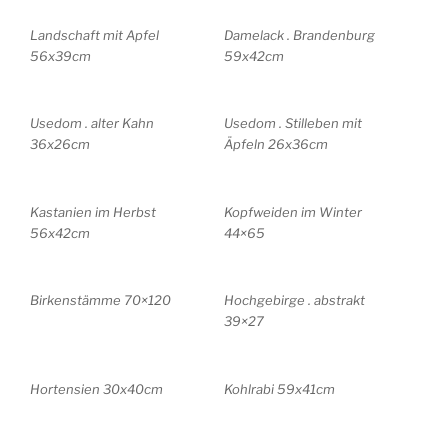
Landschaft mit Apfel
Damelack . Brandenburg
56x39cm
59x42cm
Usedom . alter Kahn
Usedom . Stilleben mit
36x26cm
Äpfeln 26x36cm
Kastanien im Herbst
Kopfweiden im Winter
56x42cm
44×65
Birkenstämme 70×120
Hochgebirge . abstrakt
39×27
Hortensien 30x40cm
Kohlrabi 59x41cm