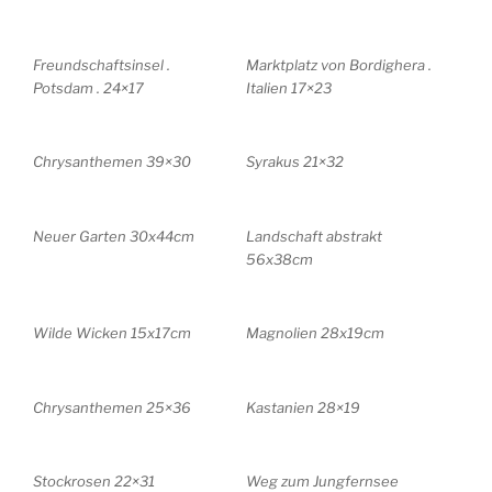
Freundschaftsinsel .
Marktplatz von Bordighera .
Potsdam . 24×17
Italien 17×23
Chrysanthemen 39×30
Syrakus 21×32
Neuer Garten 30x44cm
Landschaft abstrakt
56x38cm
Wilde Wicken 15x17cm
Magnolien 28x19cm
Chrysanthemen 25×36
Kastanien 28×19
Stockrosen 22×31
Weg zum Jungfernsee