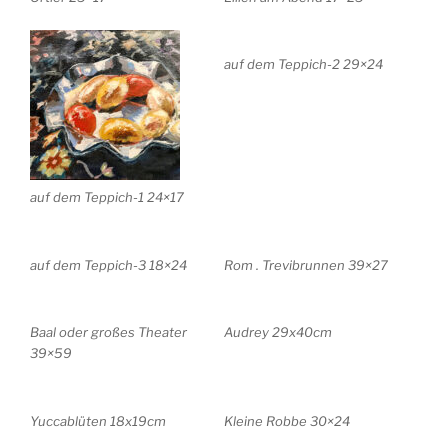
auf dem Teppich-2 29×24
auf dem Teppich-1 24×17
auf dem Teppich-3 18×24
Rom . Trevibrunnen 39×27
Baal oder großes Theater
Audrey 29x40cm
39×59
Yuccablüten 18x19cm
Kleine Robbe 30×24