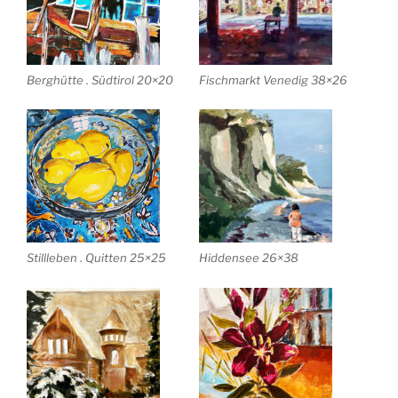
Berghütte . Südtirol 20×20
Fischmarkt Venedig 38×26
Stillleben . Quitten 25×25
Hiddensee 26×38