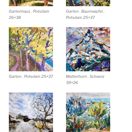
Gartenhaus . Potsdam
Garten . Baumwipfel .
26×38
Potsdam 25×37
Garten . Potsdam 25×37
Matterhorn . Schweiz
39×26