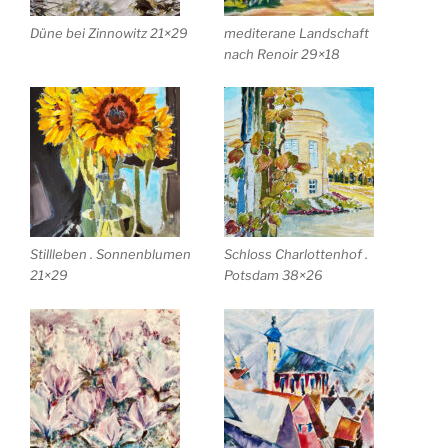
Düne bei Zinnowitz 21×29
mediterane Landschaft
nach Renoir 29×18
Stillleben . Sonnenblumen
Schloss Charlottenhof .
21×29
Potsdam 38×26