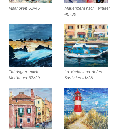
Magnolien 63×45
Marienberg nach Feiniger
40×30
Thüringen . nach
La-Maddalena-Hafen-
Mattheuer 37×29
Sardinien 41×28