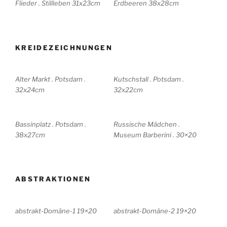
Flieder . Stillleben 31x23cm
Erdbeeren 38x28cm
KREIDEZEICHNUNGEN
Alter Markt . Potsdam .
Kutschstall . Potsdam .
32x24cm
32x22cm
Bassinplatz . Potsdam .
Russische Mädchen .
38x27cm
Museum Barberini . 30×20
ABSTRAKTIONEN
abstrakt-Domäne-1 19×20
abstrakt-Domäne-2 19×20