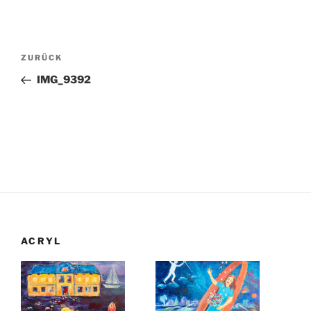
Beitragsnavigation
Vorheriger
ZURÜCK
Beitrag
IMG_9392
ACRYL