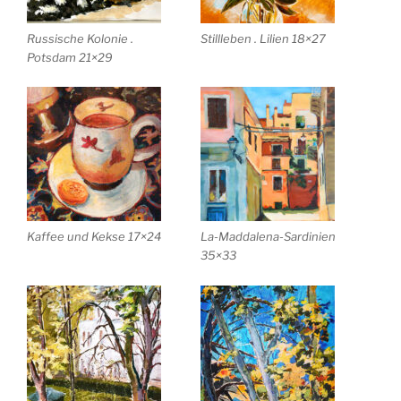
Russische Kolonie .
Stillleben . Lilien 18×27
Potsdam 21×29
Kaffee und Kekse 17×24
La-Maddalena-Sardinien
35×33