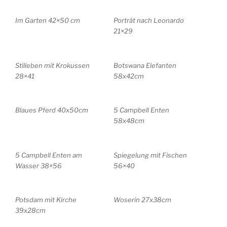
Im Garten 42×50 cm
Porträt nach Leonardo
21×29
Stilleben mit Krokussen
Botswana Elefanten
28×41
58x42cm
Blaues Pferd 40x50cm
5 Campbell Enten
58x48cm
5 Campbell Enten am
Spiegelung mit Fischen
Wasser 38×56
56×40
Potsdam mit Kirche
Woserin 27x38cm
39x28cm