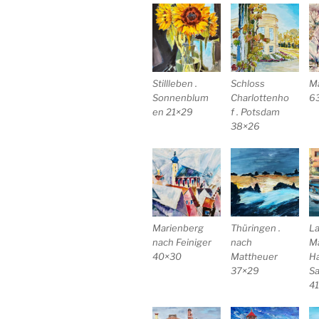
Stillleben .
Schloss
M
Sonnenblum
Charlottenho
6
en 21×29
f . Potsdam
38×26
Marienberg
Thüringen .
La
nach Feiniger
nach
M
40×30
Mattheuer
H
37×29
Sa
4