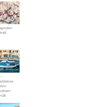
agnolien
3×45
-
addalena-
afen-
rdinien
1×28