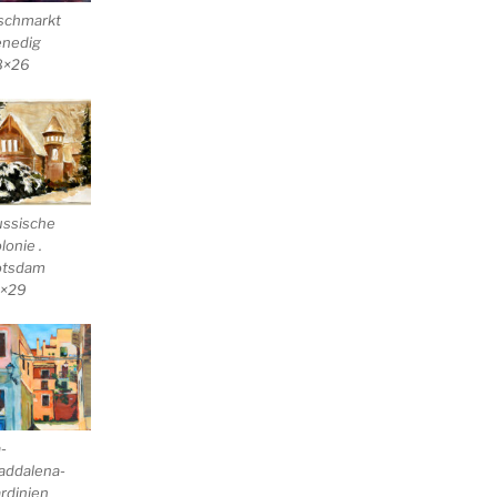
schmarkt
enedig
8×26
ussische
lonie .
otsdam
1×29
-
addalena-
rdinien