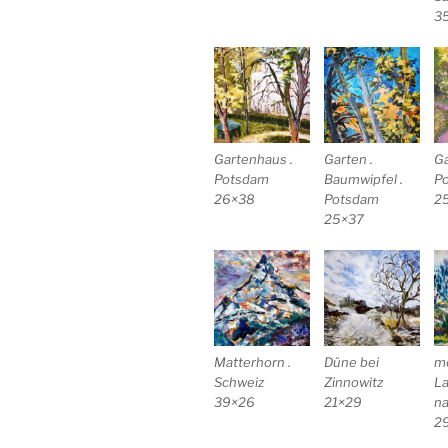
3
Gartenhaus .
Garten .
Ga
Potsdam
Baumwipfel .
P
26×38
Potsdam
2
25×37
Matterhorn .
Düne bei
m
Schweiz
Zinnowitz
La
39×26
21×29
na
2