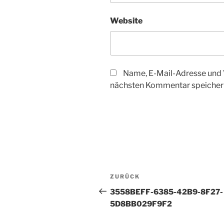
Website
Name, E-Mail-Adresse und 
nächsten Kommentar speicher
Beitragsnavigation
Vorheriger
ZURÜCK
Beitrag
3558BEFF-6385-42B9-8F27-
5D8BB029F9F2