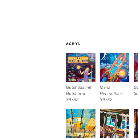
ACRYL
Gutshaus mit
Maria
G
Gutsherrin
Himmelfahrt
S
39×52
39×52