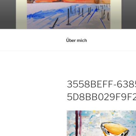
Zum
Inhalt
GALERIE 
springen
acryl and aquarell painting
Über mich
3558BEFF-638
5D8BB029F9F