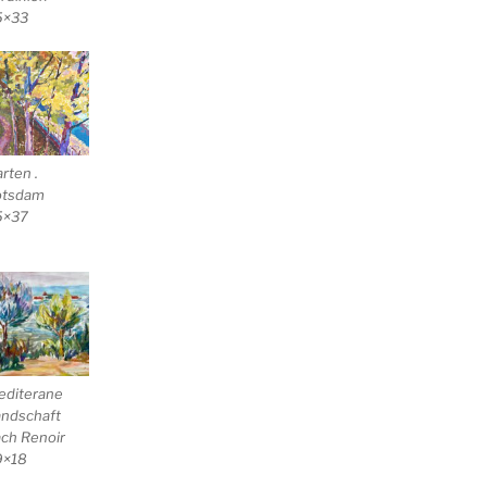
5×33
rten .
otsdam
5×37
editerane
ndschaft
ch Renoir
9×18