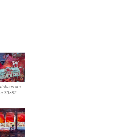
utshaus am
ee 39×52