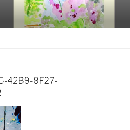
KROH
5-42B9-8F27-
2